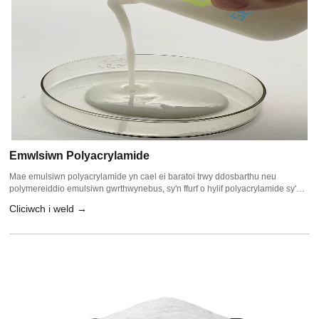
Emwlsiwn Polyacrylamide
Mae emulsiwn polyacrylamide yn cael ei baratoi trwy ddosbarthu neu
polymereiddio emulsiwn gwrthwynebus, sy'n ffurf o hylif polyacrylamide sy'n
bresennol. Yn ogystal â nodweddion flocculants polyacrylamide soled, trwy
Cliciwch i weld →
gadwyn moleciwlaidd grwpiau polar i adsorbio soled wedi'i atal yn y
gronynnau dŵr, gallai'r emulsiwn fformatio'r flocs mawr trwy bont rhwng y
gronynnau neu drydan.