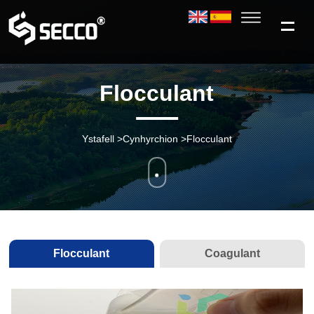
Flocculant
Ystafell
>
Cynhyrchion
>
Flocculant
Flocculant
Coagulant