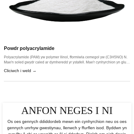
Powdr polyacrylamide
Polyacrylamide (PAM) yw polymer llinol, fformiwla cemegol yw (C3H5NO) N.
Mae'n soled gwydr caled ar dymheredd yr ystafell. Mae'r cynhyrchion yn glud
hylif, latex a gronynnau powdr gwyn. ..
Cliciwch i weld →
ANFON NEGES I NI
Os oes gennych ddiddordeb mewn ein cynhyrchion neu os oes
gennych unrhyw gwestiynau, llenwch y ffurflen isod. Byddwn yn
cysylltu â chi ar unwaith ar ôl ei dderbyn. Diolch am eich dewis