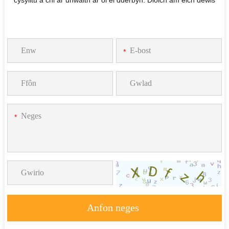
*
*
Anfon neges